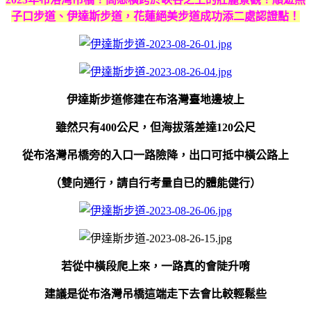
子口步道、伊達斯步道，花蓮絕美步道成功添二處認證點！
伊達斯步道修建在布洛灣臺地邊坡上
雖然只有400公尺，但海拔落差達120公尺
從布洛灣吊橋旁的入口一路險降，出口可抵中橫公路上
（雙向通行，請自行考量自已的體能健行）
若從中橫段爬上來，一路真的會陡升唷
建議是從布洛灣吊橋這端走下去會比較輕鬆些