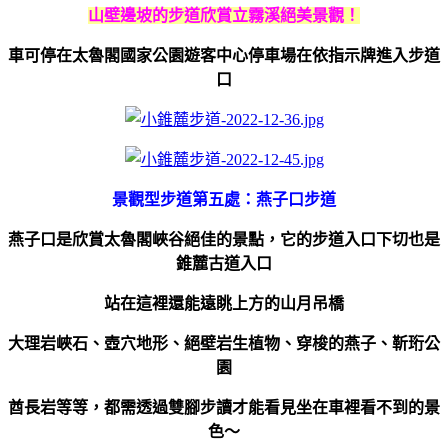
山壁邊坡的步道欣賞立霧溪絕美景觀！
車可停在太魯閣國家公園遊客中心停車場在依指示牌進入步道
口
景觀型步道第五處：燕子口步道
燕子口是欣賞太魯閣峽谷絕佳的景點，它的步道入口下切也是
錐麓古道入口
站在這裡還能遠眺上方的山月吊橋
大理岩峽石、壺穴地形、絕壁岩生植物、穿梭的燕子、
靳珩公
園
酋長岩等等，都需透過雙腳步讀才能看見坐在車裡看不到的景
色～