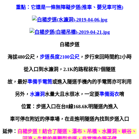
重點：它還是一條無障礙步道(推車、嬰兒車可進)
白楊步道
海拔480公尺，
步道長度2100公尺
，步行來回時間約2小時
從入口到水濂洞，2.1K的路程就有7個隧道
故，最好
準備手電筒
或進入隧道手機內的手電筒亦可利用
另外，
水濂洞
水量大且水很冰，一定要
準備雨衣
唷
位置：步道入口在台8線168.6K明隧道內進入
車可停在附近的停車場，在走進明隧道內找到步道入口
延伸：
白楊步道！結合了隧道、瀑布、吊橋、水簾洞、峽谷、
河流、生態的景觀型步道，非常適合親子健