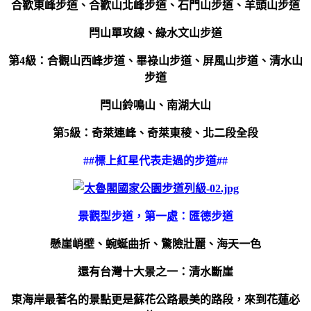
合歡東峰步道、合歡山北峰步道、石門山步道、羊頭山步道
閂山單攻線、綠水文山步道
第4級：合觀山西峰步道、畢祿山步道、屏風山步道、清水山
步道
閂山鈴鳴山、南湖大山
第5級：奇萊連峰、奇萊東稜、北二段全段
##標上紅星代表走過的步道##
景觀型步道，第一處：匯德步道
懸崖峭壁、蜿蜒曲折、驚險壯麗、海天一色
還有台灣十大景之一：清水斷崖
東海岸最著名的景點更是蘇花公路最美的路段，來到花蓮必