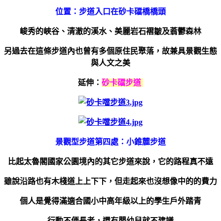
位置：步道入口在砂卡礑橋橋頭
峻秀的峽谷、清澈的溪水、美麗岩石褶皺及蓊鬱森林
另過去在這條步道內也曾有多個原住民聚落，故
兼具景觀生態
與人文之美
延伸：
砂卡礑步道
景觀型步道第四處：小錐麓步道
比起太魯閣國家公園境內的其它步道來說，它的路程真不遠
雖說沿路也有木棧道上上下下，但走起來也沒想像中的的費力
個人是覺得滿適合國小中高年級以上的學生戶外踏青
行動不便長者，還有嬰幼兒就不建議