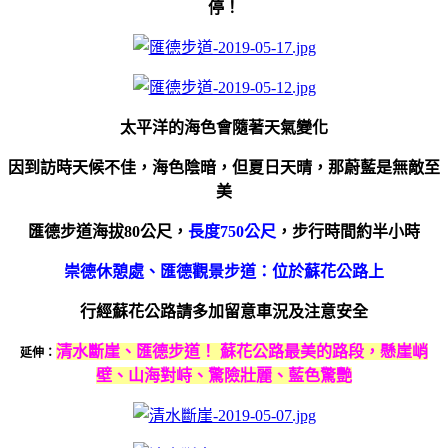
停！
太平洋的海色會隨著天氣變化
因到訪時天候不佳，海色陰暗，但夏日天晴，那蔚藍是無敵至
美
匯德步道海拔80公尺，
長度750公尺
，步行時間約半小時
崇德休憩處、
匯德觀景步道
：位於蘇花公路上
行經蘇花公路請多加留意車況及注意安全
清水斷崖、匯德步道！ 蘇花公路最美的路段，懸崖峭
延伸：
壁、山海對峙、驚險壯麗、藍色驚艷