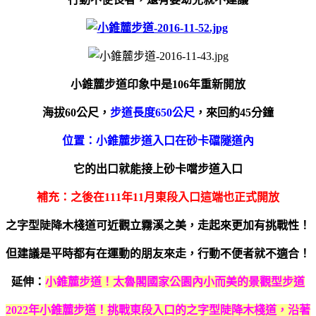
小錐麓步道印象中是106年重新開放
海拔60公尺，
步道長度650公尺
，來回約45分鐘
位置：小錐麓步道入口在砂卡礑隧道內
它的出口就能接上砂卡噹步道入口
補充：之後在111年11月東段入口這端也正式開放
之字型陡降木棧道可近觀立霧溪之美，走起來更加有挑戰性！
但建議是平時都有在運動的朋友來走，行動不便者就不適合！
延伸：
小錐麓步道！太魯閣國家公園內小而美的景觀型步道
2022年小錐麓步道！挑戰東段入口的之字型陡降木棧道，沿著